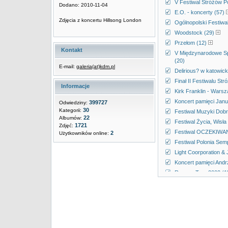
V Festiwal Stróżów P
Dodano: 2010-11-04
E.O. - koncerty (57)
Zdjęcia z koncertu Hillsong London
Ogólnopolski Festiwa
Woodstock (29)
Przełom (12)
Kontakt
V Międzynarodowe Sp
(20)
E-mail:
galeria(at)kdm.pl
Delirious? w katowic
Finał II Festiwalu St
Informacje
Kirk Franklin - Wars
Koncert pamięci Janu
399727
Odwiedziny:
30
Kategorii:
Festiwal Muzyki Dobr
22
Albumów:
Festiwal Życia, Wisła
1721
Zdjęć:
Festiwal OCZEKIWANI
2
Użytkowników online:
Festiwal Polonia Semp
Light Coorporation & 
Koncert pamięci Andr
Reggae Tour 2002 (1
Koncerty Magdy Anioł
SLOT Art Festiwal (3
Koncert przeciwko pr
Trasa Arki Noego, 2T
UKSW, 13.05.2003, Etn