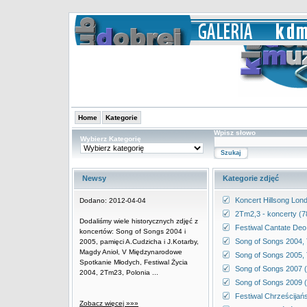
Home
Kategorie
Wpisz słowo
Wybierz Kategorię
Newsy
Kategorie zdjęć
Koncert Hillsong Lon
Dodano: 2012-04-04
2Tm2,3 - koncerty (7
Dodaliśmy wiele historycznych zdjęć z
Festiwal Cantate Deo
koncertów: Song of Songs 2004 i
Song of Songs 2004, 
2005, pamięci A.Cudzicha i J.Kotarby,
Magdy Anioł, V Międzynarodowe
Song of Songs 2005, 
Spotkanie Młodych, Festiwal Życia
Song of Songs 2007 
2004, 2Tm23, Polonia ...
Song of Songs 2009 (
Festiwal Chrześcijań
Zobacz więcej »»»