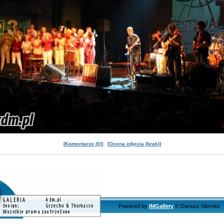
[
Komentarze (0)
] [
Ocena zdjęcia (brak)
]
Powered by
IMGallery
© Dariusz Niemiec