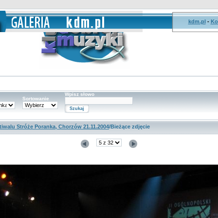
kdm.pl
-
Ko
Wpisz słowo
Sortowanie
estiwalu Stróże Poranka, Chorzów 21.11.2004
/Bieżące zdjęcie