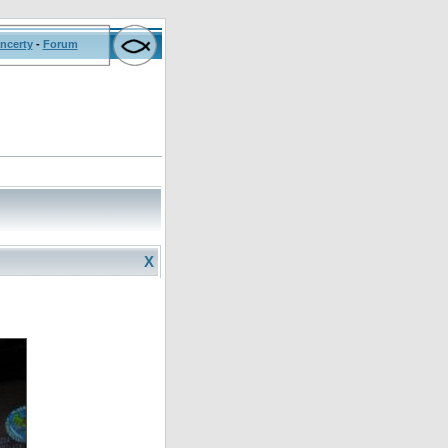
ncerty
-
Forum
X