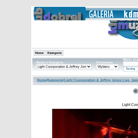
Home
Kategorie
Wpisz sł
Wybierz Kategorię
Sortowanie
Home
/
Kategorie
/
Light Coorporation & Jeffrey Jones Live, Ja
Light Coo