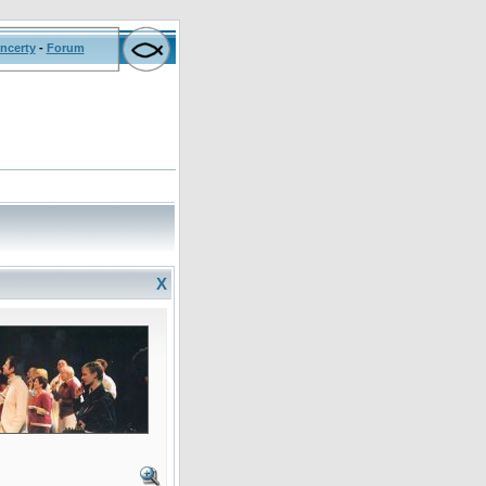
ncerty
-
Forum
X