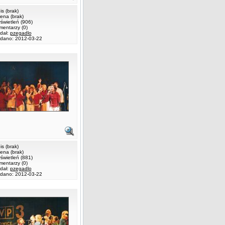
is (brak)
ena (brak)
świetleń (906)
mentarzy (0)
dał:
pzegadlo
dano: 2012-03-22
is (brak)
ena (brak)
świetleń (881)
mentarzy (0)
dał:
pzegadlo
dano: 2012-03-22