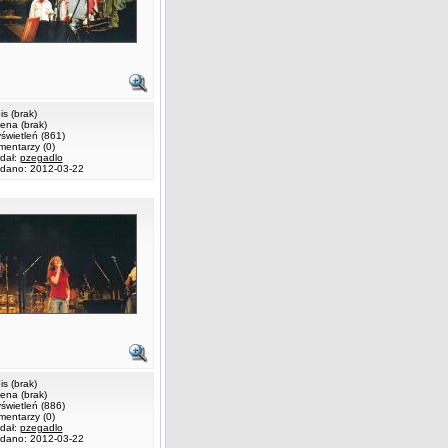
is (brak)
ena (brak)
świetleń (861)
mentarzy (0)
dał:
pzegadlo
dano: 2012-03-22
is (brak)
ena (brak)
świetleń (886)
mentarzy (0)
dał:
pzegadlo
dano: 2012-03-22