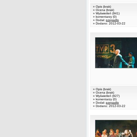
» Opis (brak)
» Ocena (brak)
» Wyświetleń (941)
» komentarzy (0)
» Dodał:
pzegadlo
» Dodano: 2012-03-22
» Opis (brak)
» Ocena (brak)
» Wyświetleń (927)
» komentarzy (0)
» Dodał:
pzegadlo
» Dodano: 2012-03-22