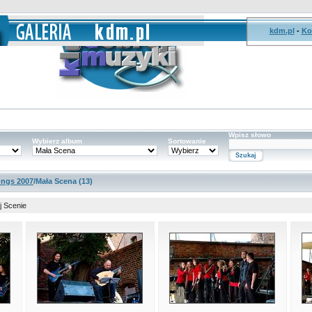
kdm.pl
-
Ko
Wpisz słowo
Wybierz album
Sortowanie
ongs 2007
/Mała Scena (13)
j Scenie