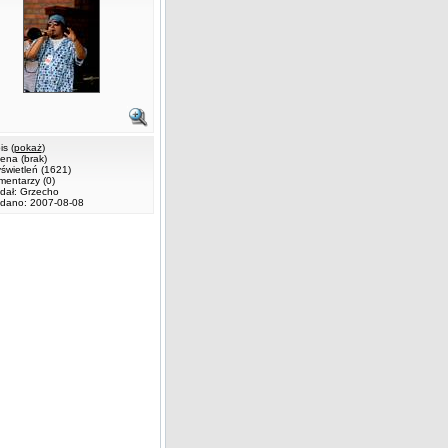
s (
pokaż
)
ena (brak)
świetleń (1621)
mentarzy (0)
dał: Grzecho
dano: 2007-08-08