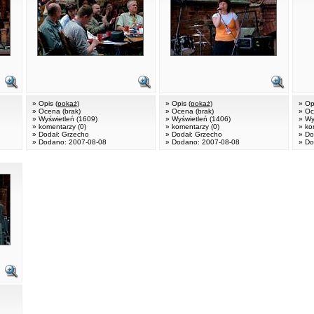
» Opis (
pokaż
)
» Opis (
pokaż
)
» Opi
» Ocena (brak)
» Ocena (brak)
» Oc
» Wyświetleń (1609)
» Wyświetleń (1406)
» Wy
» komentarzy (0)
» komentarzy (0)
» ko
» Dodał: Grzecho
» Dodał: Grzecho
» Do
» Dodano: 2007-08-08
» Dodano: 2007-08-08
» Do