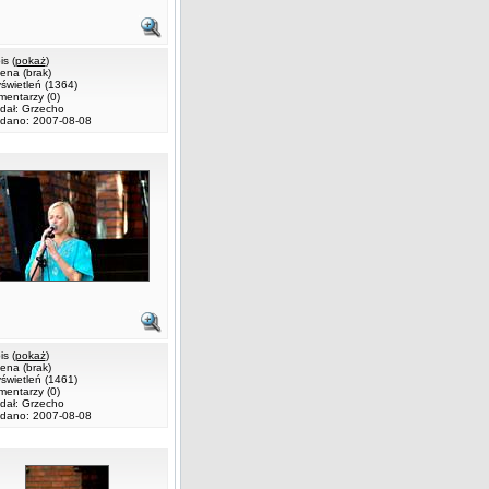
s (
pokaż
)
ena (brak)
świetleń (1364)
mentarzy (0)
dał: Grzecho
dano: 2007-08-08
s (
pokaż
)
ena (brak)
świetleń (1461)
mentarzy (0)
dał: Grzecho
dano: 2007-08-08