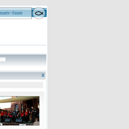
ncerty
-
Forum
X