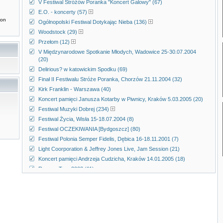
V Festiwal Stróżów Poranka "Koncert Galowy" (67)
E.O. - koncerty (57)
don
Ogólnopolski Festiwal Dotykając Nieba (136)
Woodstock (29)
Przełom (12)
V Międzynarodowe Spotkanie Młodych, Wadowice 25-30.07.2004
(20)
Delirious? w katowickim Spodku (69)
Finał II Festiwalu Stróże Poranka, Chorzów 21.11.2004 (32)
Kirk Franklin - Warszawa (40)
Koncert pamięci Janusza Kotarby w Piwnicy, Kraków 5.03.2005 (20)
Festiwal Muzyki Dobrej (234)
Festiwal Życia, Wisła 15-18.07.2004 (8)
Festiwal OCZEKIWANIA [Bydgoszcz] (80)
Festiwal Polonia Semper Fidelis, Dębica 16-18.11.2001 (7)
Light Coorporation & Jeffrey Jones Live, Jam Session (21)
Koncert pamięci Andrzeja Cudzicha, Kraków 14.01.2005 (18)
Reggae Tour 2002 (11)
Koncerty Magdy Anioł (20)
SLOT Art Festiwal (313)
Koncert przeciwko przemocy - Agrykola, Warszawa 26.04.1998 (8)
Trasa Arki Noego, 2Tm2,3 (2002r.) (50)
UKSW, 13.05.2003, Etna, Good Religion i Chili My (32)