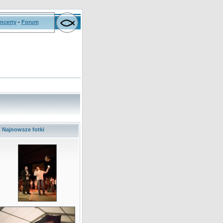
ncerty
-
Forum
Najnowsze fotki