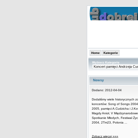
Home
Kategorie
Wybierz Kategorię
Newsy
Dodano: 2012-04-04
Dodaliśmy wiele historycznych zd
koncertów: Song of Songs 2004 
2005, pamięci A.Cudzicha i J.Ko
Magdy Anioł, V Międzynarodowe
Spotkanie Młodych, Festiwal Życ
2004, 2Tm23, Polonia ...
Zobacz więcej »»»