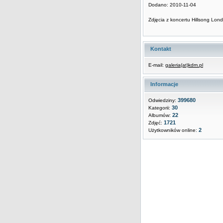
Dodano: 2010-11-04
Zdjęcia z koncertu Hillsong Lon
Kontakt
E-mail:
galeria(at)kdm.pl
Informacje
399680
Odwiedziny:
30
Kategorii:
22
Albumów:
1721
Zdjęć:
2
Użytkowników online: