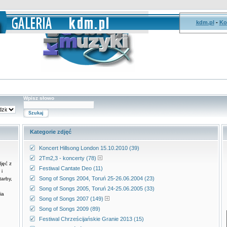
kdm.pl
-
Ko
Wpisz słowo
Kategorie zdjęć
Koncert Hillsong London 15.10.2010 (39)
2Tm2,3 - koncerty (78)
jęć z
Festiwal Cantate Deo (11)
i
Song of Songs 2004, Toruń 25-26.06.2004 (23)
tarby,
Song of Songs 2005, Toruń 24-25.06.2005 (33)
ia
Song of Songs 2007 (149)
Song of Songs 2009 (89)
Festiwal Chrześcijańskie Granie 2013 (15)