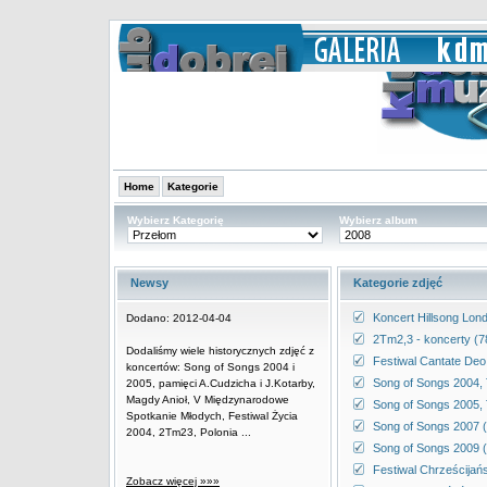
Home
Kategorie
Wybierz Kategorię
Wybierz album
Newsy
Kategorie zdjęć
Koncert Hillsong Lon
Dodano: 2012-04-04
2Tm2,3 - koncerty (7
Dodaliśmy wiele historycznych zdjęć z
Festiwal Cantate Deo
koncertów: Song of Songs 2004 i
Song of Songs 2004, 
2005, pamięci A.Cudzicha i J.Kotarby,
Magdy Anioł, V Międzynarodowe
Song of Songs 2005, 
Spotkanie Młodych, Festiwal Życia
Song of Songs 2007 
2004, 2Tm23, Polonia ...
Song of Songs 2009 (
Festiwal Chrześcijań
Zobacz więcej »»»