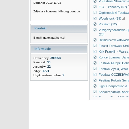
V Festiwal Stróżów P
Dodano: 2010-11-04
E.O. - koncerty (57)
Zdjęcia z koncertu Hillsong London
Ogólnopolski Festiwa
Woodstock (29)
Przełom (12)
Kontakt
V Międzynarodowe Sp
(20)
E-mail:
galeria(at)kdm.pl
Delirious? w katowic
Finał II Festiwalu St
Informacje
Kirk Franklin - Wars
Koncert pamięci Janu
399664
Odwiedziny:
30
Kategorii:
Festiwal Muzyki Dobr
22
Albumów:
Festiwal Życia, Wisła
1721
Zdjęć:
Festiwal OCZEKIWANI
2
Użytkowników online:
Festiwal Polonia Semp
Light Coorporation & 
Koncert pamięci Andr
Reggae Tour 2002 (1
Koncerty Magdy Anioł
SLOT Art Festiwal (3
Koncert przeciwko pr
Trasa Arki Noego, 2T
UKSW, 13.05.2003, Etn