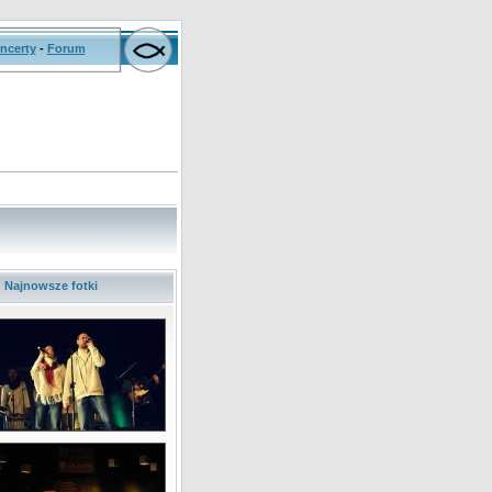
ncerty
-
Forum
Najnowsze fotki