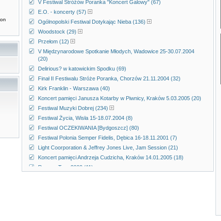
V Festiwal Stróżów Poranka "Koncert Galowy" (67)
E.O. - koncerty (57)
don
Ogólnopolski Festiwal Dotykając Nieba (136)
Woodstock (29)
Przełom (12)
V Międzynarodowe Spotkanie Młodych, Wadowice 25-30.07.2004
(20)
Delirious? w katowickim Spodku (69)
Finał II Festiwalu Stróże Poranka, Chorzów 21.11.2004 (32)
Kirk Franklin - Warszawa (40)
Koncert pamięci Janusza Kotarby w Piwnicy, Kraków 5.03.2005 (20)
Festiwal Muzyki Dobrej (234)
Festiwal Życia, Wisła 15-18.07.2004 (8)
Festiwal OCZEKIWANIA [Bydgoszcz] (80)
Festiwal Polonia Semper Fidelis, Dębica 16-18.11.2001 (7)
Light Coorporation & Jeffrey Jones Live, Jam Session (21)
Koncert pamięci Andrzeja Cudzicha, Kraków 14.01.2005 (18)
Reggae Tour 2002 (11)
Koncerty Magdy Anioł (20)
SLOT Art Festiwal (313)
Koncert przeciwko przemocy - Agrykola, Warszawa 26.04.1998 (8)
Trasa Arki Noego, 2Tm2,3 (2002r.) (50)
UKSW, 13.05.2003, Etna, Good Religion i Chili My (32)