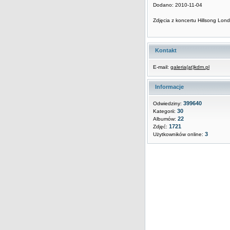
Dodano: 2010-11-04
Zdjęcia z koncertu Hillsong Lon
Kontakt
E-mail:
galeria(at)kdm.pl
Informacje
399640
Odwiedziny:
30
Kategorii:
22
Albumów:
1721
Zdjęć:
3
Użytkowników online: