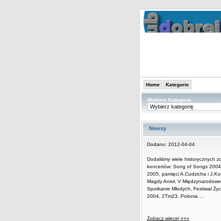
Home
Kategorie
Wybierz Kategorię
Newsy
Dodano: 2012-04-04
Dodaliśmy wiele historycznych zd
koncertów: Song of Songs 2004 
2005, pamięci A.Cudzicha i J.Ko
Magdy Anioł, V Międzynarodowe
Spotkanie Młodych, Festiwal Życ
2004, 2Tm23, Polonia ...
Zobacz więcej »»»