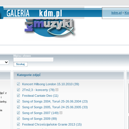
kdm.pl
-
Ko
Wpisz słowo
Kategorie zdjęć
Koncert Hillsong London 15.10.2010 (39)
2Tm2,3 - koncerty (78)
jęć z
Festiwal Cantate Deo (11)
i
Song of Songs 2004, Toruń 25-26.06.2004 (23)
tarby,
Song of Songs 2005, Toruń 24-25.06.2005 (33)
ia
Song of Songs 2007 (149)
Song of Songs 2009 (89)
Festiwal Chrześcijańskie Granie 2013 (15)